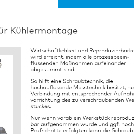
für Kühlermontage
Wirtschaftlichkeit und Re­pro­duzier­bar­ke
wird erreicht, indem alle prozess­beein­
flussenden Maß­nahmen aufeinander
abgestimmt sind.
So hilft eine Schraubtechnik, die
hochauflösende Mess­technik besitzt, nu
Ver­bindung mit ent­sprech­ender Auf­na
vor­richtung des zu ver­schraubenden We
stückes.
Nur wenn vorab ein Werkstück re­pro­duz
bar aufgenommen wurde und ggf. noch
Prüf­schritte erfolgten kann die Schraub