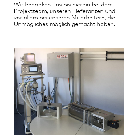
Wir be­dan­ken uns bis hier­hin bei dem
Pro­jekt­team, un­se­ren Lie­fe­ran­ten und
vor al­lem bei un­se­ren Mit­ar­bei­tern, die
Un­mög­li­ches mög­lich ge­macht ha­ben.