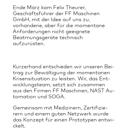
Ende März kam Felix Theurer,
Geschäftsführer der FF Maschinen
GmbH, mit der Idee auf uns zu,
vorhandene, aber für die momentane
Anforderungen nicht geeignete
Beatmungsgeräte technisch
aufzurüsten.
Kur­zer­hand ent­schie­den wir un­se­ren Bei­
trag zur Be­wäl­ti­gung der mo­men­ta­nen
Kri­sen­si­tua­ti­on zu leis­ten. Wir, das Ent­
wick­lungs­team, setzt sich zu­sam­men
aus den Fir­men FF Ma­schi­nen, NAST Au­
to­ma­ti­on und SOGA.
Ge­mein­sam mit Me­di­zi­nern, Zer­ti­fi­zie­
rern und ei­nem gu­ten Netz­werk wur­de
das Kon­zept für ei­nen Pro­to­ty­pen ent­wi­
ckelt.