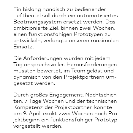
Ein bis­lang hän­disch zu be­die­nen­der
Luft­beu­tel soll durch ein au­to­ma­ti­sier­tes
Be­at­mungs­sys­tem er­setzt wer­den. Das
am­bi­tio­nier­te Ziel, bin­nen zwei Wo­chen,
ei­nen funk­ti­ons­fä­hi­gen Pro­to­ty­pen zu
ent­wi­ckeln, ver­lang­te un­se­ren ma­xi­ma­len
Ein­satz.
Die An­for­de­run­gen wur­den mit je­dem
Tag an­spruchs­­vol­ler. Her­aus­for­de­run­gen
muss­ten be­wer­tet, im Team ge­löst und
dy­na­misch von den Pro­jekt­part­nern um­
ge­setzt wer­den.
Durch gro­ßes En­ga­ge­ment, Nacht­schich­
ten, 7 Ta­ge Wo­chen und der tech­ni­schen
Kom­pe­tenz der Pro­jek­t­­part­ner, konn­te
am 9. Ap­ril, ex­akt zwei Wo­chen nach Pro­
jekt­be­ginn ein funk­ti­ons­fä­hi­ger Pro­to­typ
vor­ge­stellt wer­den.