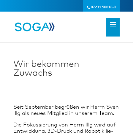
07231 56618-0
Wir bekommen
Zuwachs
Seit Sep­tem­ber begrüßen wir Herrn Sven
Illg als neues Mitglied in unserem Team.
Die Fo­kus­sie­rung von Herrn Illg wird auf
Ent­wick­lung, 3D­-Druck und Ro­bo­tik lie­