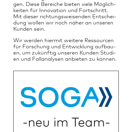
gen. Die­se Be­rei­che bie­ten vie­le Mög­lich­
kei­ten für In­no­va­ti­on und Fort­schritt.
Mit die­ser rich­tungs­wei­sen­den Ent­schei­
dun­g wol­len wir noch nä­her an un­se­ren
Kun­den sein.
Wir wer­den hier­mit weitere Res­sour­cen
für For­schung und Ent­wick­lung auf­bau­
en, um zu­künf­tig un­se­ren Kun­den Stu­di­
en und Fal­l­ana­ly­sen an­bie­ten zu kön­nen.